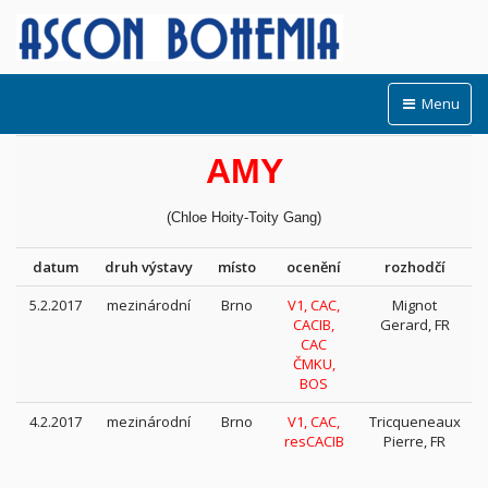
Menu
AMY
(Chloe Hoity-Toity Gang)
datum
druh výstavy
místo
ocenění
rozhodčí
5.2.2017
mezinárodní
Brno
V1, CAC,
Mignot
CACIB,
Gerard, FR
CAC
ČMKU,
BOS
4.2.2017
mezinárodní
Brno
V1, CAC,
Tricqueneaux
resCACIB
Pierre, FR