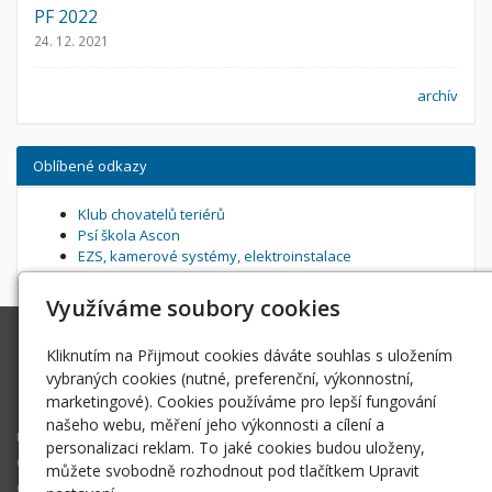
PF 2022
24. 12. 2021
archív
Oblíbené odkazy
Klub chovatelů teriérů
Psí škola Ascon
EZS, kamerové systémy, elektroinstalace
Využíváme soubory cookies
Ascon Bohemia
Kliknutím na Přijmout cookies dáváte souhlas s uložením
vera.bekova@gmail.com
vybraných cookies (nutné, preferenční, výkonnostní,
marketingové). Cookies používáme pro lepší fungování
+420 731 725859
našeho webu, měření jeho výkonnosti a cílení a
Úvodní stránka
personalizaci reklam. To jaké cookies budou uloženy,
O nás
můžete svobodně rozhodnout pod tlačítkem Upravit
Odchovy